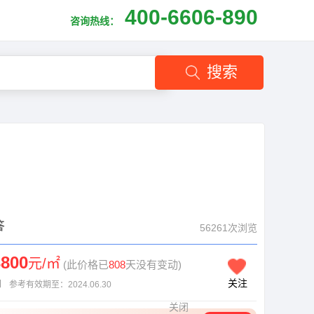
400-6606-890
咨询热线：
搜索
答
56261次浏览
3800
元/㎡
(此价格已
808
天没有变动)
关注
】
参考有效期至：2024.06.30
关闭