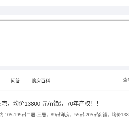
查
问答
购房百科
宅，均价13800 元/㎡起，70年产权！！
05-195㎡二居-三居，89㎡洋房，55㎡-205㎡商铺，均价138