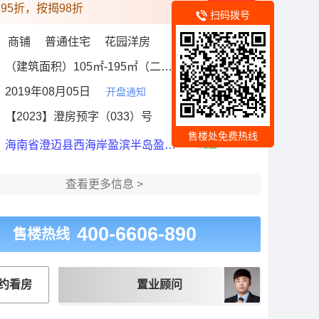
95折，按揭98折
领取
扫码拨号
：
商铺 普通住宅 花园洋房
：
（建筑面积）105㎡-195㎡（二居-三居）
全部户型
：
2019年08月05日
开盘通知
：
【2023】澄房预字（033）号
售楼处免费热线
：
海南省澄迈县西海岸盈滨半岛盈滨路
查看更多信息 >
400-6606-890
售楼热线
约看房
置业顾问
周边图
交通图