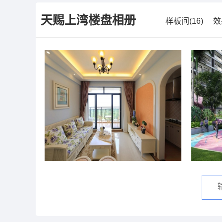
天赐上湾
楼盘相册
样板间(16)
效