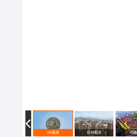
VR看房
视频看房
鸟瞰