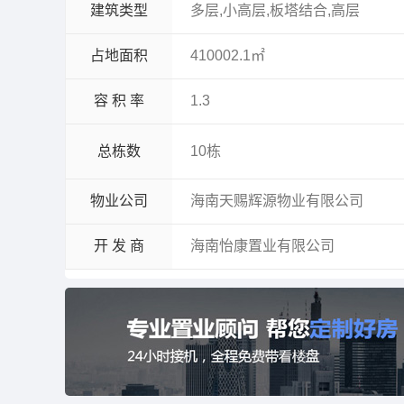
建筑类型
多层,小高层,板塔结合,高层
占地面积
410002.1㎡
容 积 率
1.3
总栋数
10栋
物业公司
海南天赐辉源物业有限公司
开 发 商
海南怡康置业有限公司