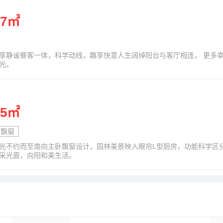
07㎡
享静谧餐客一体，科学动线，趣享快意人生阔绰阳台与客厅相连， 更多
光。
05㎡
飘窗
光不约而至南向主卧飘窗设计，园林美景映入眼帘L型厨房，功能科学区
采光面，向阳和美生活。