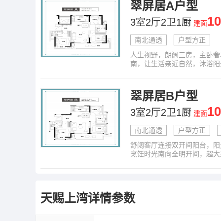
翠屏居A户型
1
3室2厅2卫1厨
建面
南北通透
户型方正
人生视野，朗阔三房，主卧奢
南，让生活亲近自然，沐浴阳
翠屏居B户型
1
3室2厅2卫1厨
建面
南北通透
户型方正
舒阔客厅连接双开间阳台，阳
烹饪时光南向全明开间，超大
天赐上湾
详情参数