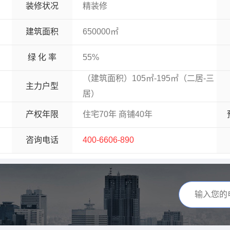
装修状况
精装修
建筑面积
650000㎡
绿 化 率
55%
（建筑面积）105㎡-195㎡（二居-三
主力户型
居）
产权年限
住宅70年 商铺40年
咨询电话
400-6606-890