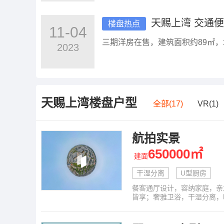
天赐上湾 交通
楼盘热点
11-04
三期洋房在售，建筑面积约89㎡，均
2023
天赐上湾
楼盘户型
全部(17)
VR(1)
航拍实景
650000㎡
建面
干湿分离
U型厨房
餐客通厅设计，容纳家庭，亲
皆享；奢雅卫浴，干湿分离，