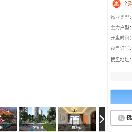
全款
物业类型
主力户型
开盘时间
预售证号
楼盘地址
预
图
效果图
样板间
实景图