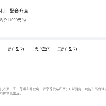
便利，配套齐全
价11000元/㎡
一房户型(2)
二房户型(7)
三房户型(7)
友欢聚一堂；尊崇主卧套房，奢享尊贵与私密；U型厨房，功能布局合理
呵护健康生活。