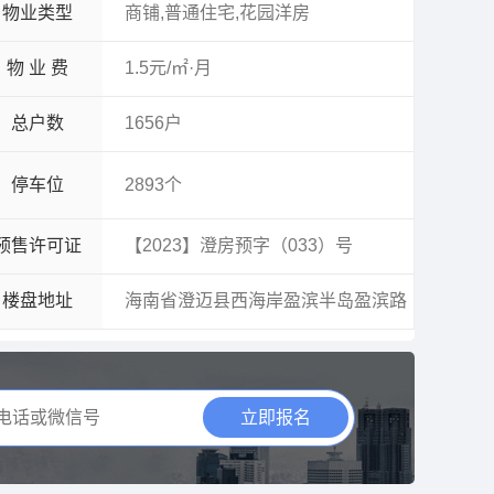
物业类型
商铺,普通住宅,花园洋房
物 业 费
1.5元/㎡·月
总户数
1656户
停车位
2893个
预售许可证
【2023】澄房预字（033）号
楼盘地址
海南省澄迈县西海岸盈滨半岛盈滨路
立即报名