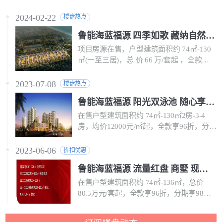
2024-02-22
楼盘热点
鲁能海蓝福源 四季如歌 藏纳自然好景
项目房源在售，户型建筑面积约 74㎡-130
㎡(一至三居)，总 价 66 万/套起 ，全款享
92折，分期享96折。
2023-07-08
楼盘热点
鲁能海蓝福源 阳光双泳池 随心享受欢乐畅游
在售户型建筑面积约 74㎡-130㎡2房-3-4
房，均价12000元/㎡起，全款享96折，分期
享98折。
2023-06-06
折扣优惠
鲁能海蓝福源 流量红盘 商墅 现房小户型 板式洋房
在售户型建筑面积约 74㎡-136㎡，总价
80.5万元/套起，全款享96折，分期享98
折。