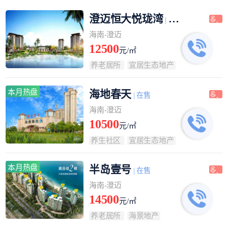
澄迈恒大悦珑湾
| 在售
海南-澄迈
12500
元/㎡
养老居所
宜居生态地产
本月热盘
海地春天
| 在售
海南-澄迈
10500
元/㎡
养生社区
宜居生态地产
本月热盘
半岛壹号
| 在售
海南-澄迈
14500
元/㎡
养老居所
海景地产