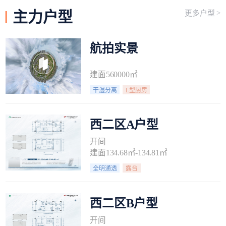
主力
户型
更多户型 >
航拍实景
建面560000㎡
干湿分离
L型厨房
西二区A户型
开间
建面134.68㎡-134.81㎡
全明通透
露台
西二区B户型
开间