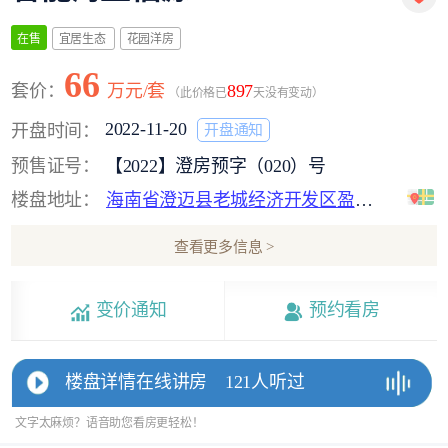
宜居生态
花园洋房
在售
66
套价：
万元/套
897
（此价格已
天没有变动）
2022-11-20
开盘时间：
开盘通知
预售证号：
【2022】澄房预字（020）号
楼盘地址：
海南省澄迈县老城经济开发区盈滨半岛度假区
查看更多信息 >
变价通知
预约看房
楼盘详情在线讲房
121人听过
文字太麻烦？语音助您看房更轻松！